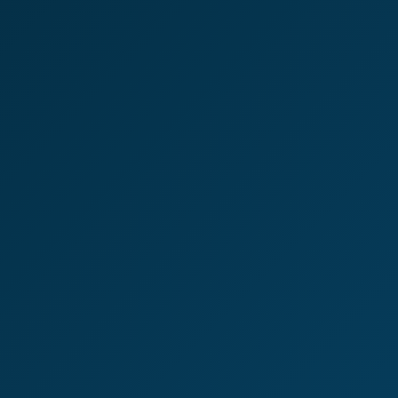
2k+
CLIENTES PROTEGIDOS
Famílias e empresas que confiam na ETG.
30+
SEGURADORAS PARCEIRAS
As mais renomadas do Brasil à sua disposição.
24/7
SUPORTE DISPONÍVEL
Estamos ao seu lado em todos os momentos.