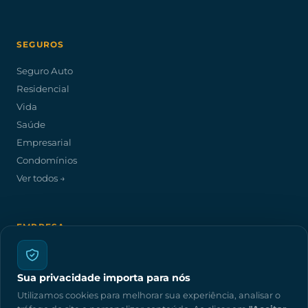
SEGUROS
Seguro Auto
Residencial
Vida
Saúde
Empresarial
Condomínios
Ver todos →
EMPRESA
Quem somos
Seguradoras parceiras
Sua privacidade importa para nós
Fazer cotação
Utilizamos cookies para melhorar sua experiência, analisar o
Política de privacidade